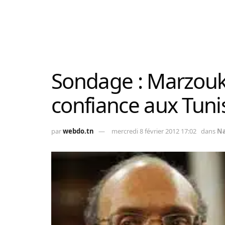
Sondage : Marzouki
confiance aux Tuni
par
webdo.tn
mercredi 8 février 2012 17:02
dans
Na