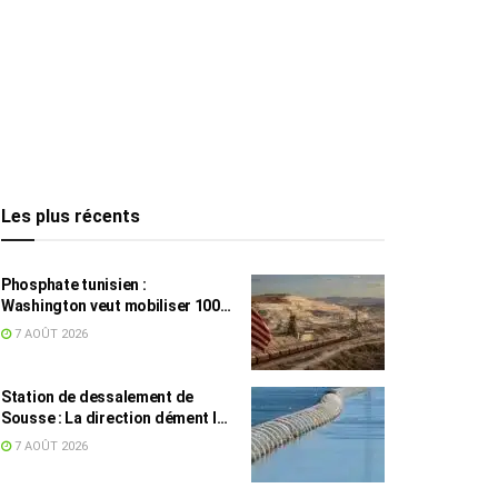
Les plus récents
Phosphate tunisien :
Washington veut mobiliser 100
millions de dollars, avec la Chine
7 AOÛT 2026
en toile de fond
Station de dessalement de
Sousse : La direction dément les
rumeurs sur une eau impropre à
7 AOÛT 2026
la consommation