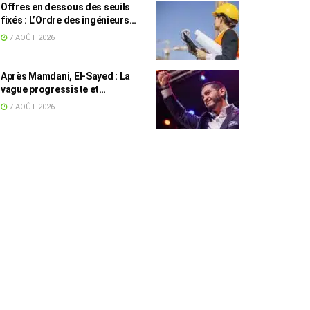
Offres en dessous des seuils
fixés : L’Ordre des ingénieurs
hausse le ton
7 AOÛT 2026
Après Mamdani, El-Sayed : La
vague progressiste et
musulmane résiste à l’argent de
7 AOÛT 2026
l’AIPAC