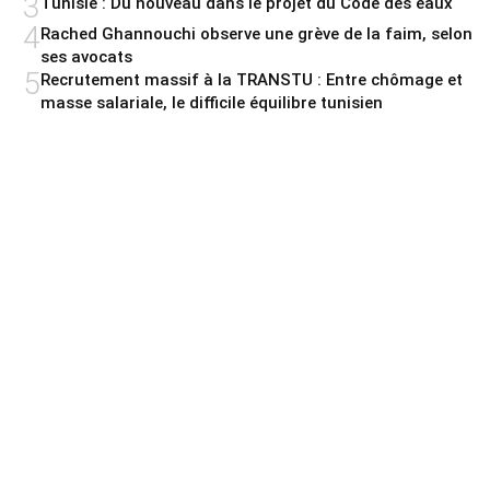
3
Tunisie : Du nouveau dans le projet du Code des eaux
4
Rached Ghannouchi observe une grève de la faim, selon
ses avocats
5
Recrutement massif à la TRANSTU : Entre chômage et
masse salariale, le difficile équilibre tunisien