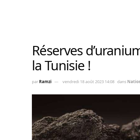
Réserves d’uranium
la Tunisie !
par
Ramzi
vendredi 18 août 2023 14:08
dans
Natio