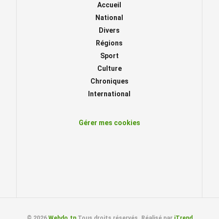
Accueil
National
Divers
Régions
Sport
Culture
Chroniques
International
Gérer mes cookies
© 2026
Webdo.tn
Tous droits réservés. Réalisé par
iTrend