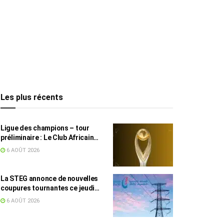
Les plus récents
Ligue des champions – tour
préliminaire : Le Club Africain
face au Djoliba AC
6 AOÛT 2026
La STEG annonce de nouvelles
coupures tournantes ce jeudi
dans plusieurs régions
6 AOÛT 2026