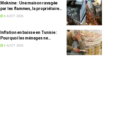
Moknine : Une maison ravagée
par les flammes, la propriétaire
accuse la STEG et la SONEDE
6 AOÛT 2026
Inflation en baisse en Tunisie :
Pourquoi les ménages ne
ressentent pas l’amélioration
6 AOÛT 2026
annoncée ?