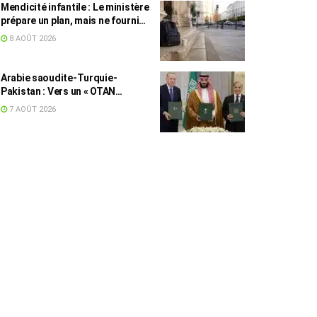
Mendicité infantile : Le ministère
prépare un plan, mais ne fournit
toujours aucun chiffre
8 AOÛT 2026
Arabie saoudite-Turquie-
Pakistan : Vers un « OTAN
islamique » ?
7 AOÛT 2026