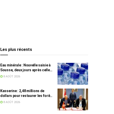
Les plus récents
Eau minérale : Nouvelle saisie à
Sousse, deux jours après celle
des grossistes
8 AOÛT 2026
Kasserine : 2,48 millions de
dollars pour restaurer les forêts
de pin d’Alep
8 AOÛT 2026