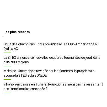
Les plus récents
Ligue des champions – tour préliminaire : Le Club Africain face au
Djoliba AC
La STEG annonce de nouvelles coupures tournantes ce jeudi dans
plusieurs régions
Moknine : Une maison ravagée par les flammes, la propriétaire
accuse la STEG et la SONEDE
Inflation en baisse en Tunisie : Pourquoi les ménages ne ressentent
pas l’amélioration annoncée ?