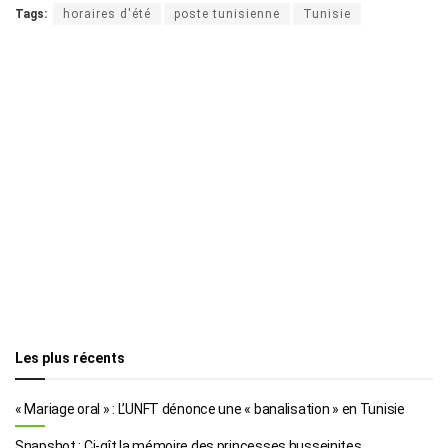
Tags:
horaires d'été
poste tunisienne
Tunisie
Les plus récents
« Mariage oral » : L’UNFT dénonce une « banalisation » en Tunisie
Snapshot : Ci-gît la mémoire des princesses husseinites