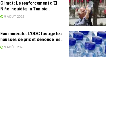
Climat : Le renforcement d’El
Niño inquiète, la Tunisie
concernée
9 AOÛT 2026
Eau minérale : L’ODC fustige les
hausses de prix et dénonce les
profiteurs de la pénurie
9 AOÛT 2026