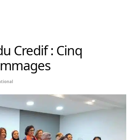
u Credif : Cinq
hommages
tional