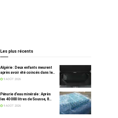
Les plus récents
Algérie : Deux enfants meurent
après avoir été coincés dans le
coffre d’une voiture
9 AOÛT 2026
Pénurie d’eau minérale : Après
les 40 000 litres de Sousse, 8
832 bouteilles saisies à Nabeul
9 AOÛT 2026