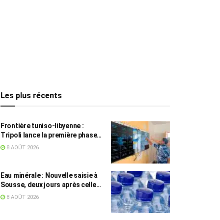
Les plus récents
Frontière tuniso-libyenne :
Tripoli lance la première phase
d’un système de surveillance sur
8 AOÛT 2026
200 km
Eau minérale : Nouvelle saisie à
Sousse, deux jours après celle
des grossistes
8 AOÛT 2026