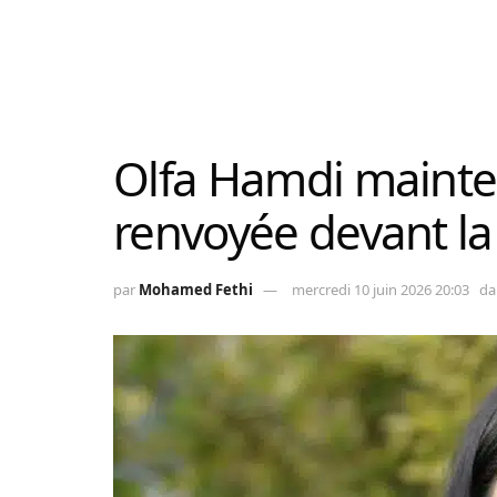
Olfa Hamdi mainte
renvoyée devant la j
par
Mohamed Fethi
mercredi 10 juin 2026 20:03
da