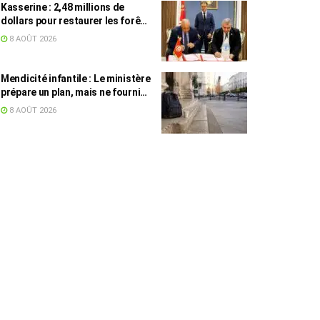
Kasserine : 2,48 millions de
dollars pour restaurer les forêts
de pin d’Alep
8 AOÛT 2026
Mendicité infantile : Le ministère
prépare un plan, mais ne fournit
toujours aucun chiffre
8 AOÛT 2026