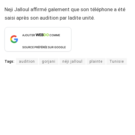
Neji Jalloul affirmé galement que son téléphone a été
saisi après son audition par ladite unité.
WEB
DO
AJOUTER
COMME
SOURCE PRÉFÉRÉE SUR GOOGLE
Tags:
audition
gorjani
néji jalloul
plainte
Tunisie