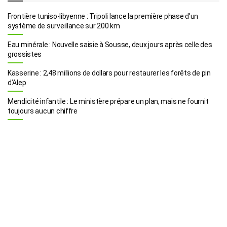
Frontière tuniso-libyenne : Tripoli lance la première phase d’un
système de surveillance sur 200 km
Eau minérale : Nouvelle saisie à Sousse, deux jours après celle des
grossistes
Kasserine : 2,48 millions de dollars pour restaurer les forêts de pin
d’Alep
Mendicité infantile : Le ministère prépare un plan, mais ne fournit
toujours aucun chiffre