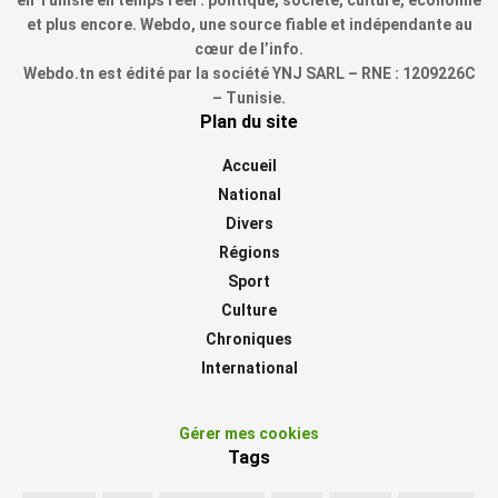
en Tunisie en temps réel : politique, société, culture, économie
et plus encore. Webdo, une source fiable et indépendante au
cœur de l’info.
Webdo.tn est édité par la société YNJ SARL – RNE : 1209226C
– Tunisie.
Plan du site
Accueil
National
Divers
Régions
Sport
Culture
Chroniques
International
Gérer mes cookies
Tags