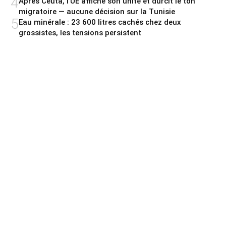
4
Après Ceuta, l’UE affiche son unité et durcit le ton
migratoire — aucune décision sur la Tunisie
5
Eau minérale : 23 600 litres cachés chez deux
grossistes, les tensions persistent