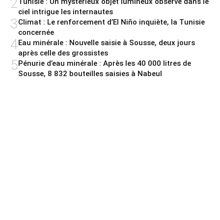
2
Tunisie : Un mystérieux objet lumineux observé dans le
ciel intrigue les internautes
3
Climat : Le renforcement d’El Niño inquiète, la Tunisie
concernée
4
Eau minérale : Nouvelle saisie à Sousse, deux jours
après celle des grossistes
5
Pénurie d’eau minérale : Après les 40 000 litres de
Sousse, 8 832 bouteilles saisies à Nabeul