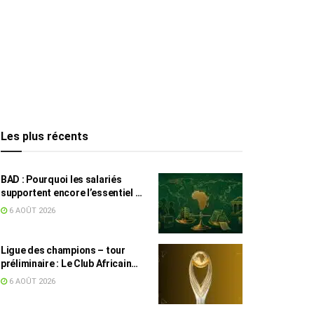
Les plus récents
BAD : Pourquoi les salariés
supportent encore l’essentiel de
l’effort fiscal en Tunisie
6 AOÛT 2026
Ligue des champions – tour
préliminaire : Le Club Africain
face au Djoliba AC
6 AOÛT 2026