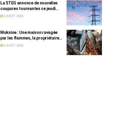
La STEG annonce de nouvelles
coupures tournantes ce jeudi
dans plusieurs régions
6 AOÛT 2026
Moknine : Une maison ravagée
par les flammes, la propriétaire
accuse la STEG et la SONEDE
6 AOÛT 2026