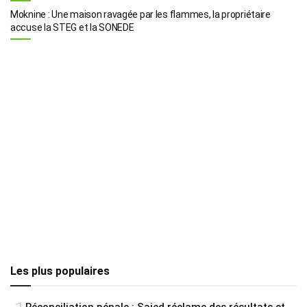
Moknine : Une maison ravagée par les flammes, la propriétaire
accuse la STEG et la SONEDE
Les plus populaires
Réconciliation pénale : Saied réclame des résultats et