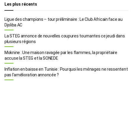
Les plus récents
Ligue des champions – tour préliminaire : Le Club Africain face au
Djoliba AC
La STEG annonce de nouvelles coupures tournantes ce jeudi dans
plusieurs régions
Moknine : Une maison ravagée par les flammes, la propriétaire
accuse la STEG et la SONEDE
Inflation en baisse en Tunisie : Pourquoi les ménages ne ressentent
pas l’amélioration annoncée ?