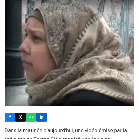
f
X
in
WA
Dans la matinée d’aujourd’hui, une vidéo émise par la
radio privée Shems FM a montré une foule de