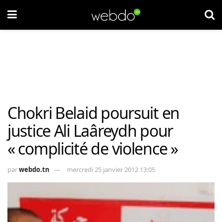
Chokri Belaid poursuit en
justice Ali Laâreydh pour
« complicité de violence »
par
webdo.tn
mercredi 25 janvier 2012 13:05