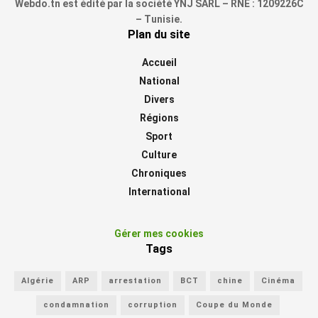
Webdo.tn est édité par la société YNJ SARL – RNE : 1209226C
– Tunisie.
Plan du site
Accueil
National
Divers
Régions
Sport
Culture
Chroniques
International
Gérer mes cookies
Tags
Algérie
ARP
arrestation
BCT
chine
Cinéma
condamnation
corruption
Coupe du Monde