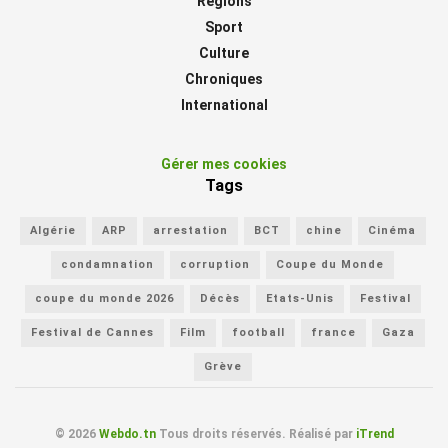
Régions
Sport
Culture
Chroniques
International
Gérer mes cookies
Tags
Algérie
ARP
arrestation
BCT
chine
Cinéma
condamnation
corruption
Coupe du Monde
coupe du monde 2026
Décès
Etats-Unis
Festival
Festival de Cannes
Film
football
france
Gaza
Grève
© 2026
Webdo.tn
Tous droits réservés. Réalisé par
iTrend