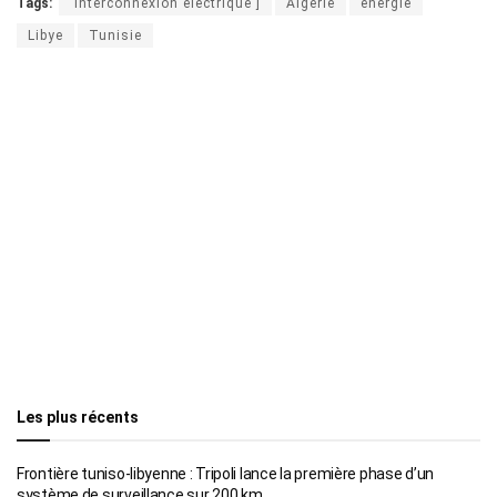
Tags:
'interconnexion électrique']
Algérie
énergie
Libye
Tunisie
Les plus récents
Frontière tuniso-libyenne : Tripoli lance la première phase d’un
système de surveillance sur 200 km