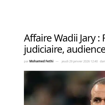
Affaire Wadii Jary 
judiciaire, audien
par
Mohamed Fethi
jeudi 29 janvier 2026 12:40
dan