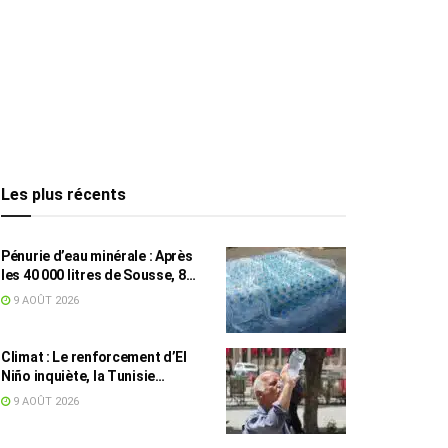
Les plus récents
Pénurie d’eau minérale : Après
les 40 000 litres de Sousse, 8
832 bouteilles saisies à Nabeul
9 AOÛT 2026
Climat : Le renforcement d’El
Niño inquiète, la Tunisie
concernée
9 AOÛT 2026