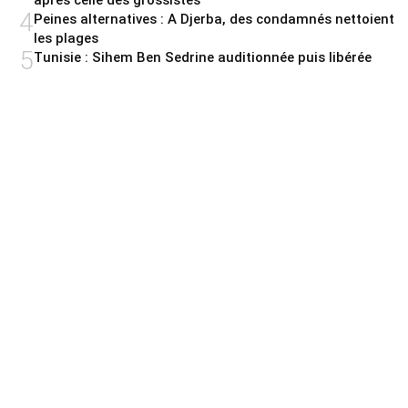
après celle des grossistes
4
Peines alternatives : A Djerba, des condamnés nettoient
les plages
5
Tunisie : Sihem Ben Sedrine auditionnée puis libérée