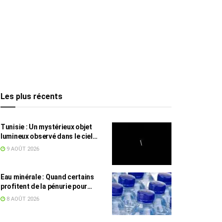
Les plus récents
Tunisie : Un mystérieux objet
lumineux observé dans le ciel
intrigue les internautes
9 AOÛT 2026
Eau minérale : Quand certains
profitent de la pénurie pour
augmenter les prix
8 AOÛT 2026