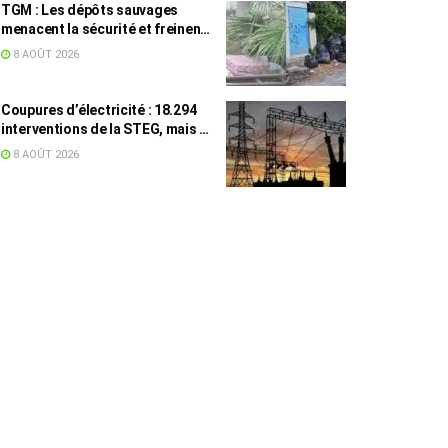
TGM : Les dépôts sauvages
menacent la sécurité et freinent
les travaux
8 AOÛT 2026
Coupures d’électricité : 18.294
interventions de la STEG, mais la
colère ne retombe pas
8 AOÛT 2026