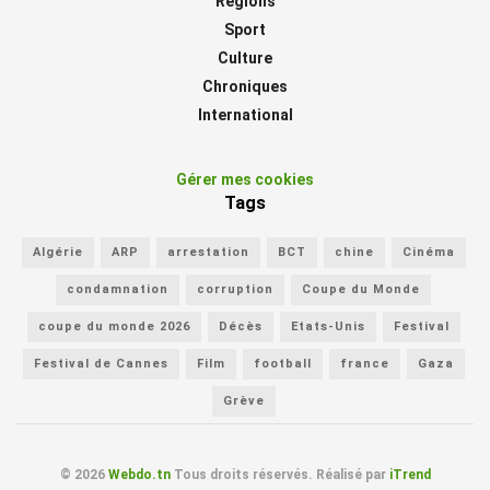
Régions
Sport
Culture
Chroniques
International
Gérer mes cookies
Tags
Algérie
ARP
arrestation
BCT
chine
Cinéma
condamnation
corruption
Coupe du Monde
coupe du monde 2026
Décès
Etats-Unis
Festival
Festival de Cannes
Film
football
france
Gaza
Grève
© 2026
Webdo.tn
Tous droits réservés. Réalisé par
iTrend