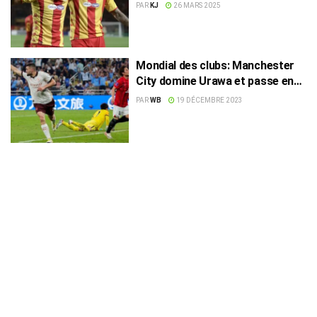
au Mondial
PAR
KJ
26 MARS 2025
Mondial des clubs: Manchester
City domine Urawa et passe en
finale
PAR
WB
19 DÉCEMBRE 2023