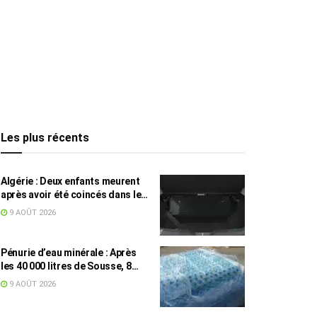
Les plus récents
Algérie : Deux enfants meurent
après avoir été coincés dans le
coffre d’une voiture
9 AOÛT 2026
Pénurie d’eau minérale : Après
les 40 000 litres de Sousse, 8
832 bouteilles saisies à Nabeul
9 AOÛT 2026