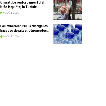
Climat : Le renforcement d’El
Niño inquiète, la Tunisie
concernée
9 AOÛT 2026
Eau minérale : L’ODC fustige les
hausses de prix et dénonce les
profiteurs de la pénurie
9 AOÛT 2026