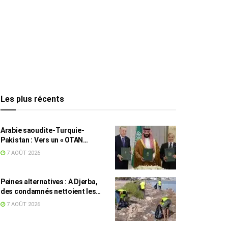
Les plus récents
Arabie saoudite-Turquie-
Pakistan : Vers un « OTAN
islamique » ?
7 AOÛT 2026
Peines alternatives : A Djerba,
des condamnés nettoient les
plages
7 AOÛT 2026