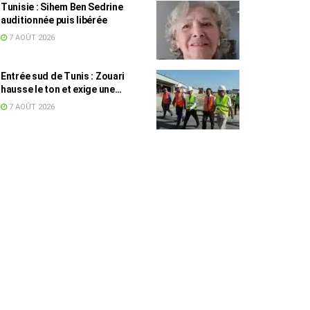
Tunisie : Sihem Ben Sedrine
auditionnée puis libérée
7 AOÛT 2026
Entrée sud de Tunis : Zouari
hausse le ton et exige une
accélération des travaux
7 AOÛT 2026