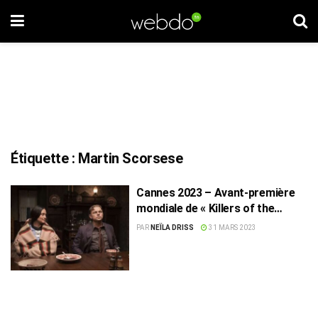
Étiquette :
Martin Scorsese
Cannes 2023 – Avant-première
mondiale de « Killers of the
Flower Moon » de Martin
PAR
NEÏLA DRISS
31 MARS 2023
Scorsese