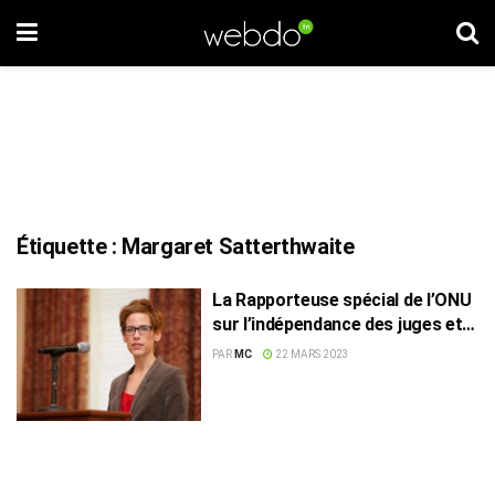
Étiquette :
Margaret Satterthwaite
La Rapporteuse spécial de l’ONU
sur l’indépendance des juges et
des avocats bientôt en Tunisie
PAR
MC
22 MARS 2023