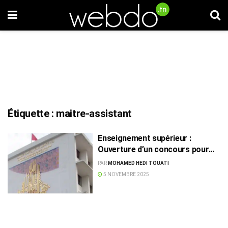
Étiquette :
maitre-assistant
Enseignement supérieur :
Ouverture d’un concours pour
recruter 1350 maîtres-
PAR
MOHAMED HEDI TOUATI
assistants
5 NOVEMBRE 2025