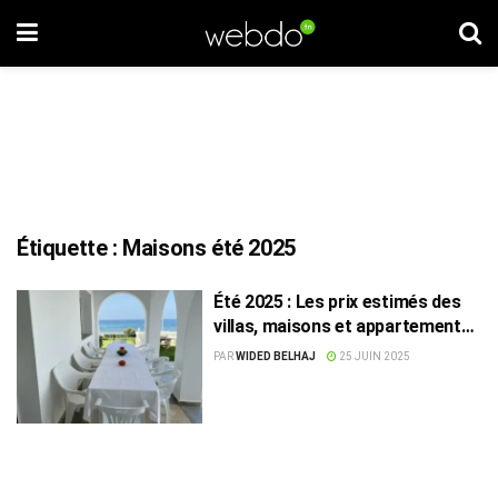
Étiquette :
Maisons été 2025
Été 2025 : Les prix estimés des
villas, maisons et appartements
à louer en Tunisie
PAR
WIDED BELHAJ
25 JUIN 2025