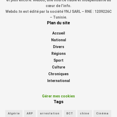
et plus encore. Webdo, une source fiable et indépendante au
cœur de l’info.
Webdo.tn est édité par la société YNJ SARL – RNE : 1209226C
– Tunisie.
Plan du site
Accueil
National
Divers
Régions
Sport
Culture
Chroniques
International
Gérer mes cookies
Tags
Algérie
ARP
arrestation
BCT
chine
Cinéma