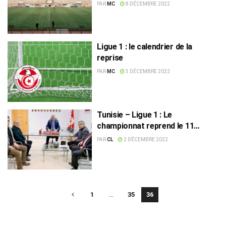
PAR
MC
8 DÉCEMBRE 2022
Ligue 1 : le calendrier de la
reprise
PAR
MC
3 DÉCEMBRE 2022
Tunisie – Ligue 1 : Le
championnat reprend le 11
décembre
PAR
CL
2 DÉCEMBRE 2022
1
…
35
36