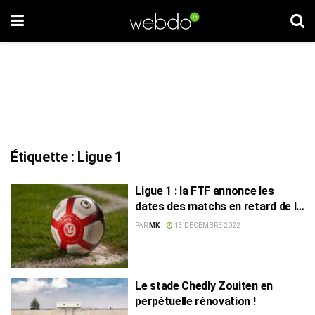
Étiquette :
Ligue 1
Ligue 1 : la FTF annonce les
dates des matchs en retard de la
2e journée
PAR
MK
13 DÉCEMBRE 2022
Le stade Chedly Zouiten en
perpétuelle rénovation !