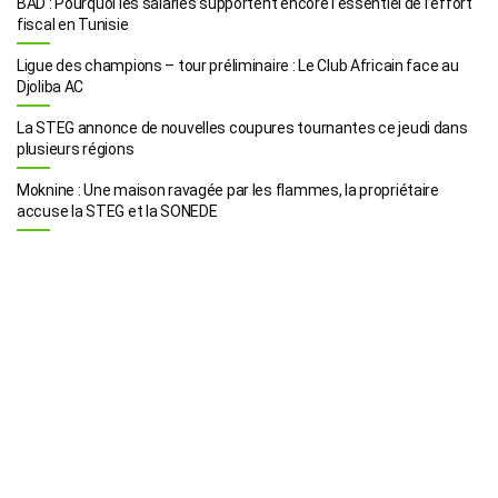
BAD : Pourquoi les salariés supportent encore l’essentiel de l’effort
fiscal en Tunisie
Ligue des champions – tour préliminaire : Le Club Africain face au
Djoliba AC
La STEG annonce de nouvelles coupures tournantes ce jeudi dans
plusieurs régions
Moknine : Une maison ravagée par les flammes, la propriétaire
accuse la STEG et la SONEDE