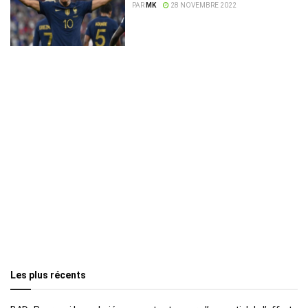
face à la Tunisie
PAR
MK
28 NOVEMBRE 2022
Les plus récents