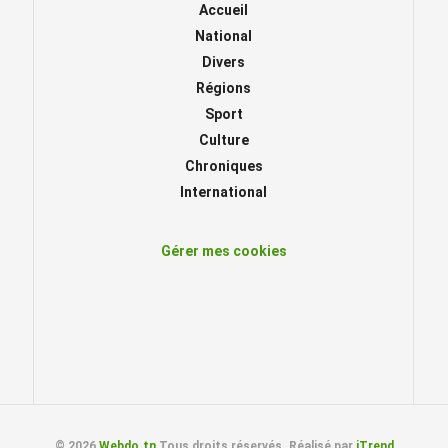
Accueil
National
Divers
Régions
Sport
Culture
Chroniques
International
Gérer mes cookies
© 2026
Webdo.tn
Tous droits réservés. Réalisé par
iTrend