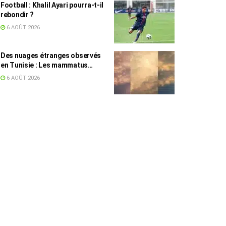
Football : Khalil Ayari pourra-t-il
rebondir ?
6 AOÛT 2026
Des nuages étranges observés
en Tunisie : Les mammatus
expliqués par un spécialiste
6 AOÛT 2026