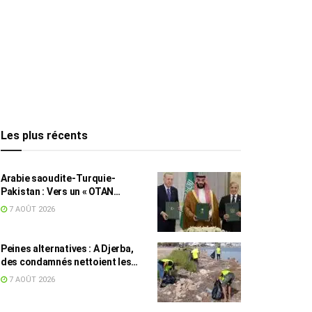
Les plus récents
Arabie saoudite-Turquie-
Pakistan : Vers un « OTAN
islamique » ?
7 AOÛT 2026
Peines alternatives : A Djerba,
des condamnés nettoient les
plages
7 AOÛT 2026