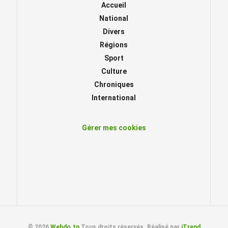
Accueil
National
Divers
Régions
Sport
Culture
Chroniques
International
Gérer mes cookies
© 2026
Webdo.tn
Tous droits réservés. Réalisé par
iTrend