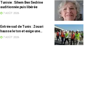
Tunisie : Sihem Ben Sedrine
auditionnée puis libérée
7 AOÛT 2026
Entrée sud de Tunis : Zouari
hausse le ton et exige une
accélération des travaux
7 AOÛT 2026