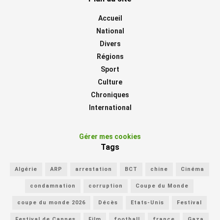
Accueil
National
Divers
Régions
Sport
Culture
Chroniques
International
Gérer mes cookies
Tags
Algérie
ARP
arrestation
BCT
chine
Cinéma
condamnation
corruption
Coupe du Monde
coupe du monde 2026
Décès
Etats-Unis
Festival
Festival de Cannes
Film
football
france
Gaza