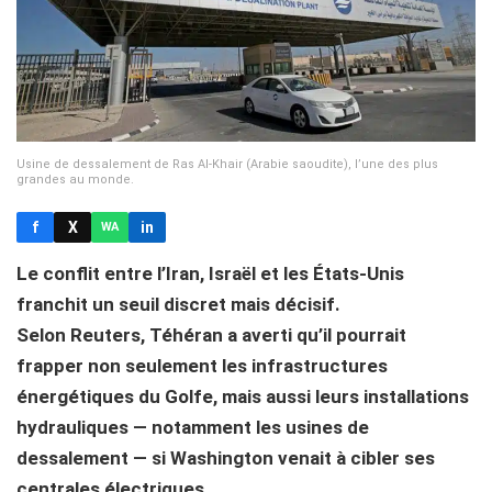
Usine de dessalement de Ras Al-Khair (Arabie saoudite), l’une des plus
grandes au monde.
f
X
in
WA
Le conflit entre l’Iran, Israël et les États-Unis
franchit un seuil discret mais décisif.
Selon Reuters, Téhéran a averti qu’il pourrait
frapper non seulement les infrastructures
énergétiques du Golfe, mais aussi leurs installations
hydrauliques — notamment les usines de
dessalement — si Washington venait à cibler ses
centrales électriques.