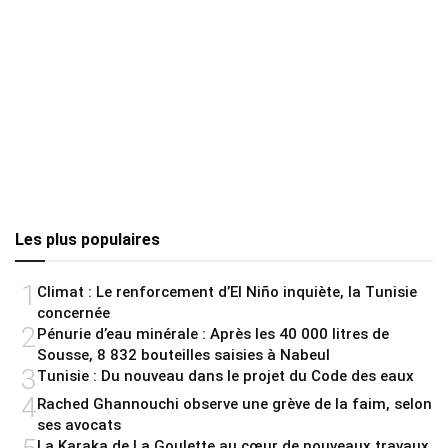
Les plus populaires
1
Climat : Le renforcement d’El Niño inquiète, la Tunisie
concernée
2
Pénurie d’eau minérale : Après les 40 000 litres de
Sousse, 8 832 bouteilles saisies à Nabeul
3
Tunisie : Du nouveau dans le projet du Code des eaux
4
Rached Ghannouchi observe une grève de la faim, selon
ses avocats
La Karaka de La Goulette au cœur de nouveaux travaux