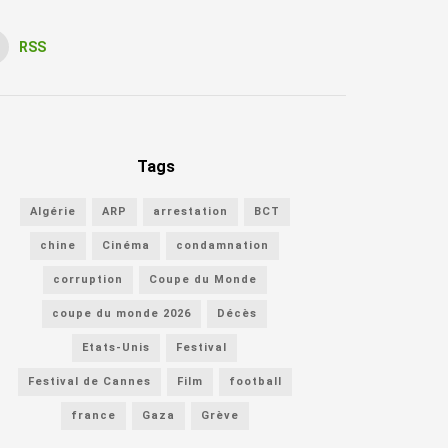
RSS
Tags
Algérie
ARP
arrestation
BCT
chine
Cinéma
condamnation
corruption
Coupe du Monde
coupe du monde 2026
Décès
Etats-Unis
Festival
Festival de Cannes
Film
football
france
Gaza
Grève