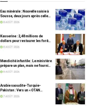
Eau minérale : Nouvelle saisie à
Sousse, deux jours après celle
des grossistes
8 AOÛT 2026
Kasserine : 2,48 millions de
dollars pour restaurer les forêts
de pin d’Alep
8 AOÛT 2026
Mendicité infantile : Le ministère
prépare un plan, mais ne fournit
toujours aucun chiffre
8 AOÛT 2026
Arabie saoudite-Turquie-
Pakistan : Vers un « OTAN
islamique » ?
7 AOÛT 2026