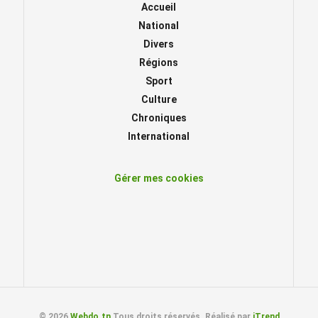
Accueil
National
Divers
Régions
Sport
Culture
Chroniques
International
Gérer mes cookies
© 2026
Webdo.tn
Tous droits réservés. Réalisé par
iTrend