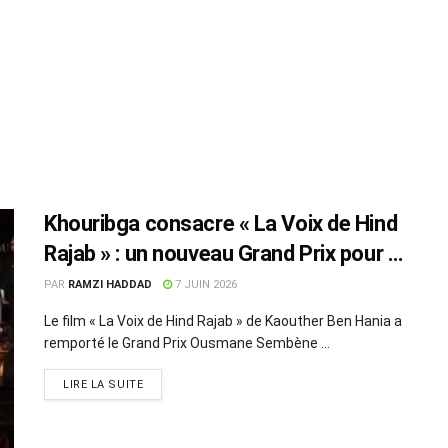
Khouribga consacre « La Voix de Hind
Rajab » : un nouveau Grand Prix pour le
cinéma tunisien
PAR
RAMZI HADDAD
7 JUIN 2026
Le film « La Voix de Hind Rajab » de Kaouther Ben Hania a
remporté le Grand Prix Ousmane Sembène ...
LIRE LA SUITE