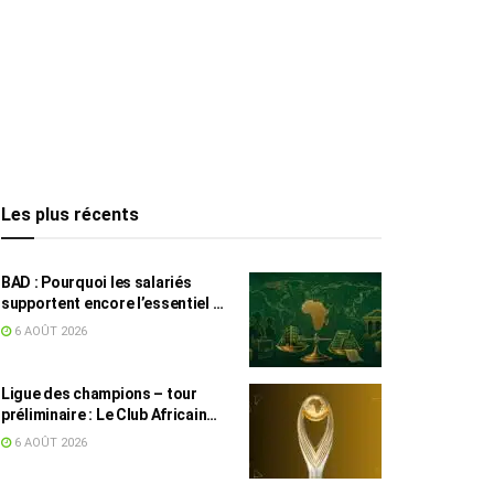
Les plus récents
BAD : Pourquoi les salariés
supportent encore l’essentiel de
l’effort fiscal en Tunisie
6 AOÛT 2026
Ligue des champions – tour
préliminaire : Le Club Africain
face au Djoliba AC
6 AOÛT 2026