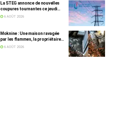
La STEG annonce de nouvelles
coupures tournantes ce jeudi
dans plusieurs régions
6 AOÛT 2026
Moknine : Une maison ravagée
par les flammes, la propriétaire
accuse la STEG et la SONEDE
6 AOÛT 2026