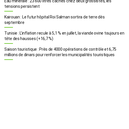
Eau minérale : 23 600 litres cachés chez deux grossistes, les
tensions persistent
Kairouan : Le futur hôpital Roi Salman sortira de terre dès
septembre
Tunisie : L’inflation recule à 5,1 % en juillet, la viande ovine toujours en
tête des hausses (+16,7 %)
Saison touristique : Près de 4000 opérations de contrôle et 6,75
millions de dinars pour renforcer les municipalités touristiques