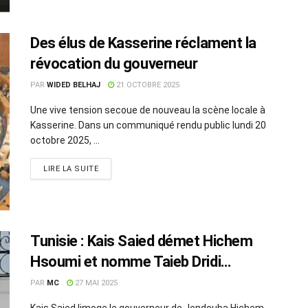
Des élus de Kasserine réclament la
révocation du gouverneur
PAR
WIDED BELHAJ
21 OCTOBRE 2025
Une vive tension secoue de nouveau la scène locale à
Kasserine. Dans un communiqué rendu public lundi 20
octobre 2025, ...
LIRE LA SUITE
Tunisie : Kais Saied démet Hichem
Hsoumi et nomme Taieb Dridi
gouverneur de Jendouba
PAR
MC
27 MAI 2025
Kais Saied limoge le gouverneur de Jendouba Hichem