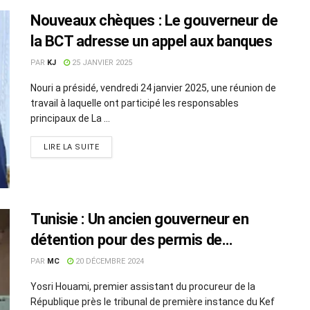
Nouveaux chèques : Le gouverneur de
la BCT adresse un appel aux banques
PAR
KJ
25 JANVIER 2025
Nouri a présidé, vendredi 24 janvier 2025, une réunion de
travail à laquelle ont participé les responsables
principaux de La ...
LIRE LA SUITE
Tunisie : Un ancien gouverneur en
détention pour des permis de
construire
PAR
MC
20 DÉCEMBRE 2024
Yosri Houami, premier assistant du procureur de la
République près le tribunal de première instance du Kef