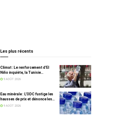
Les plus récents
Climat : Le renforcement d’El
Niño inquiète, la Tunisie
concernée
9 AOÛT 2026
Eau minérale : L’ODC fustige les
hausses de prix et dénonce les
profiteurs de la pénurie
9 AOÛT 2026