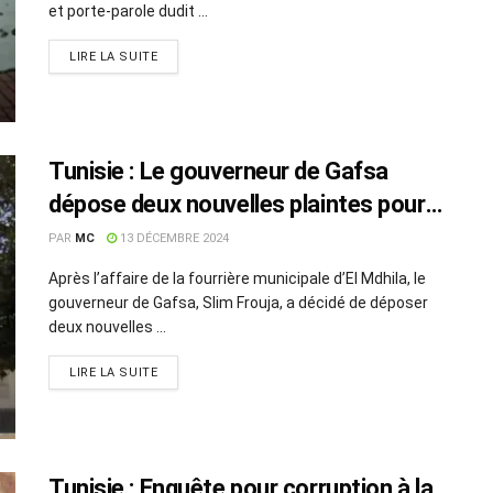
et porte-parole dudit ...
LIRE LA SUITE
Tunisie : Le gouverneur de Gafsa
dépose deux nouvelles plaintes pour
corruption
PAR
MC
13 DÉCEMBRE 2024
Après l’affaire de la fourrière municipale d’El Mdhila, le
gouverneur de Gafsa, Slim Frouja, a décidé de déposer
deux nouvelles ...
LIRE LA SUITE
Tunisie : Enquête pour corruption à la