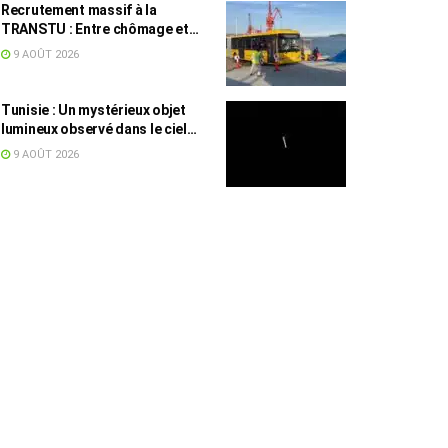
Recrutement massif à la
TRANSTU : Entre chômage et
masse salariale, le difficile
9 AOÛT 2026
équilibre tunisien
Tunisie : Un mystérieux objet
lumineux observé dans le ciel
intrigue les internautes
9 AOÛT 2026