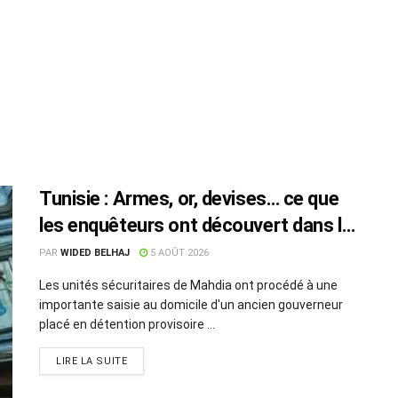
Tunisie : Armes, or, devises… ce que
les enquêteurs ont découvert dans le
domicile d’un ancien gouverneur en
PAR
WIDED BELHAJ
5 AOÛT 2026
prison
Les unités sécuritaires de Mahdia ont procédé à une
importante saisie au domicile d'un ancien gouverneur
placé en détention provisoire ...
LIRE LA SUITE