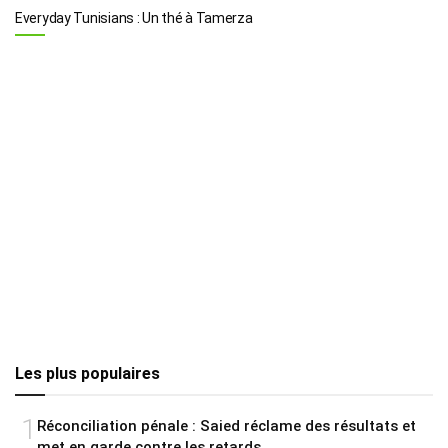
Everyday Tunisians : Un thé à Tamerza
Les plus populaires
1
Réconciliation pénale : Saied réclame des résultats et
met en garde contre les retards