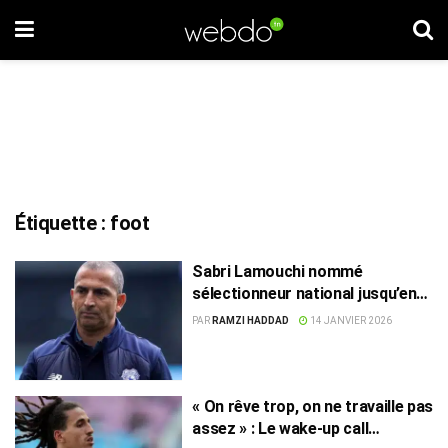
Étiquette :
foot
Sabri Lamouchi nommé
sélectionneur national jusqu’en
2028
PAR
RAMZI HADDAD
14 JANVIER 2026
« On rêve trop, on ne travaille pas
assez » : Le wake-up call