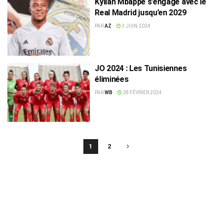
Kylian Mbappé s’engage avec le
Real Madrid jusqu’en 2029
PAR
AZ
3 JUIN 2024
JO 2024 : Les Tunisiennes
éliminées
PAR
WB
28 FÉVRIER 2024
1
2