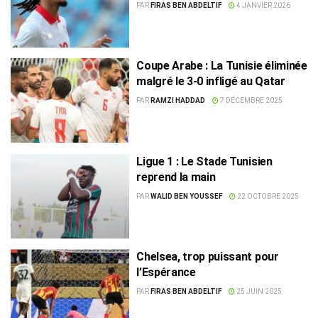
d’Hannibal
PAR
FIRAS BEN ABDELTIF
4 JANVIER 2026
Coupe Arabe : La Tunisie éliminée
malgré le 3-0 infligé au Qatar
PAR
RAMZI HADDAD
7 DÉCEMBRE 2025
Ligue 1 : Le Stade Tunisien
reprend la main
PAR
WALID BEN YOUSSEF
22 OCTOBRE 2025
Chelsea, trop puissant pour
l’Espérance
PAR
FIRAS BEN ABDELTIF
25 JUIN 2025