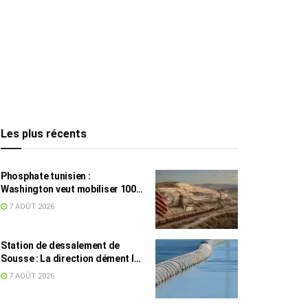
Les plus récents
Phosphate tunisien :
Washington veut mobiliser 100
millions de dollars, avec la Chine
7 AOÛT 2026
en toile de fond
Station de dessalement de
Sousse : La direction dément les
rumeurs sur une eau impropre à
7 AOÛT 2026
la consommation