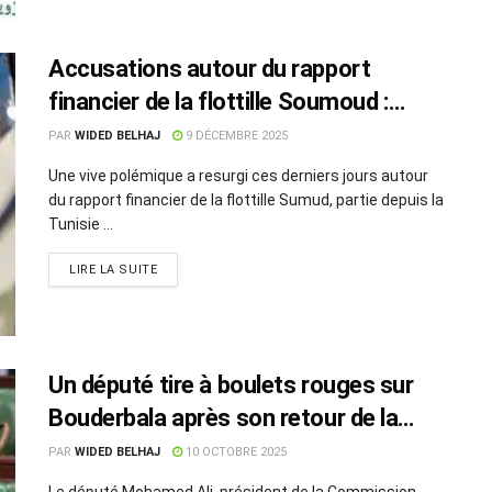
Accusations autour du rapport
financier de la flottille Soumoud :
Wael Naouar contre-attaque
PAR
WIDED BELHAJ
9 DÉCEMBRE 2025
Une vive polémique a resurgi ces derniers jours autour
du rapport financier de la flottille Sumud, partie depuis la
Tunisie ...
LIRE LA SUITE
Un député tire à boulets rouges sur
Bouderbala après son retour de la
flottille de Gaza
PAR
WIDED BELHAJ
10 OCTOBRE 2025
Le député Mohamed Ali, président de la Commission