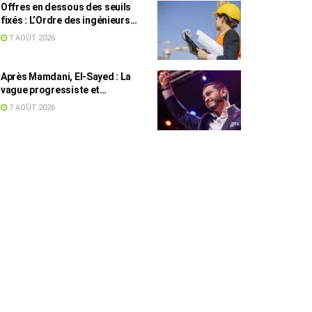
Offres en dessous des seuils
fixés : L’Ordre des ingénieurs
hausse le ton
7 AOÛT 2026
Après Mamdani, El-Sayed : La
vague progressiste et
musulmane résiste à l’argent de
7 AOÛT 2026
l’AIPAC