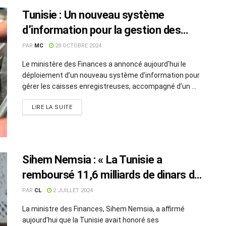
Tunisie : Un nouveau système
d’information pour la gestion des
caisses enregistreuses
PAR
MC
28 OCTOBRE 2024
Le ministère des Finances a annoncé aujourd'hui le
déploiement d’un nouveau système d’information pour
gérer les caisses enregistreuses, accompagné d’un ...
LIRE LA SUITE
Sihem Nemsia : « La Tunisie a
remboursé 11,6 milliards de dinars du
service de la dette au premier
PAR
CL
2 JUILLET 2024
semestre »
La ministre des Finances, Sihem Nemsia, a affirmé
aujourd'hui que la Tunisie avait honoré ses