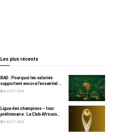
Les plus récents
BAD : Pourquoi les salariés
supportent encore l’essentiel de
l’effort fiscal en Tunisie
6 AOÛT 2026
Ligue des champions – tour
préliminaire : Le Club Africain
face au Djoliba AC
6 AOÛT 2026