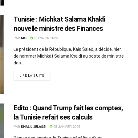
Tunisie : Michkat Salama Khaldi
nouvelle ministre des Finances
PAR
MC
6 FÉVRIER 2025
Le président de la République, Kais Saied, a décidé, hier,
de nommer Michkat Salama Khaldi au poste de ministre
des ...
LIRE LA SUITE
Edito : Quand Trump fait les comptes,
la Tunisie refait ses calculs
PAR
KHALIL JELASSI
25 JANVIER 2025
Depuis des années, la Tunisie bénéficie d’une