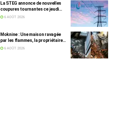
La STEG annonce de nouvelles
coupures tournantes ce jeudi
dans plusieurs régions
6 AOÛT 2026
Moknine : Une maison ravagée
par les flammes, la propriétaire
accuse la STEG et la SONEDE
6 AOÛT 2026