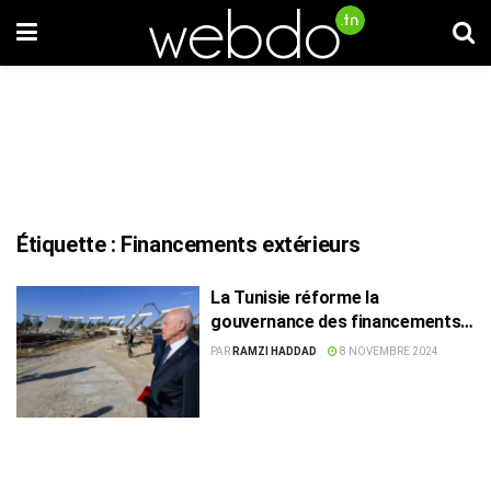
Étiquette :
Financements extérieurs
La Tunisie réforme la
gouvernance des financements
extérieurs des projets publics
PAR
RAMZI HADDAD
8 NOVEMBRE 2024