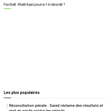
Football : Khalil Ayari pourra-t-il rebondir ?
Les plus populaires
1
Réconciliation pénale : Saied réclame des résultats et
met en garde contre les retards