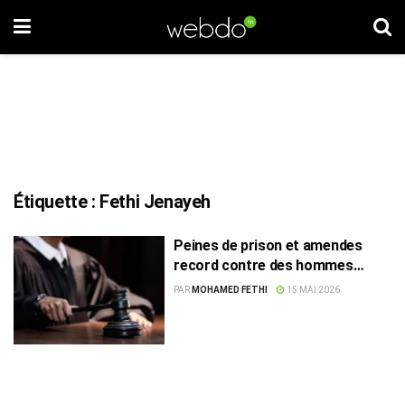
Étiquette :
Fethi Jenayeh
Peines de prison et amendes
record contre des hommes
d’affaires
PAR
MOHAMED FETHI
15 MAI 2026