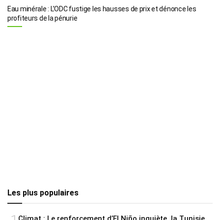
Eau minérale : L’ODC fustige les hausses de prix et dénonce les
profiteurs de la pénurie
Les plus populaires
Climat : Le renforcement d’El Niño inquiète, la Tunisie