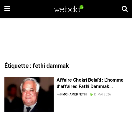
Étiquette :
fethi dammak
Affaire Chokri Belaïd : L’homme
d’affaires Fathi Dammak
condamné à 38 ans de prison
PAR
MOHAMED FETHI
13 MAI 2026