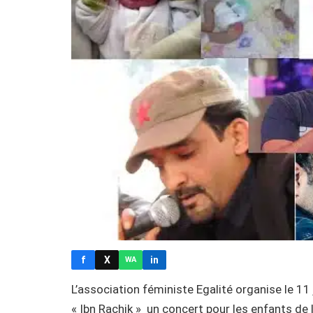
f
X
in
WA
L’association féministe Egalité organise le 11 j
« Ibn Rachik » un concert pour les enfants de 