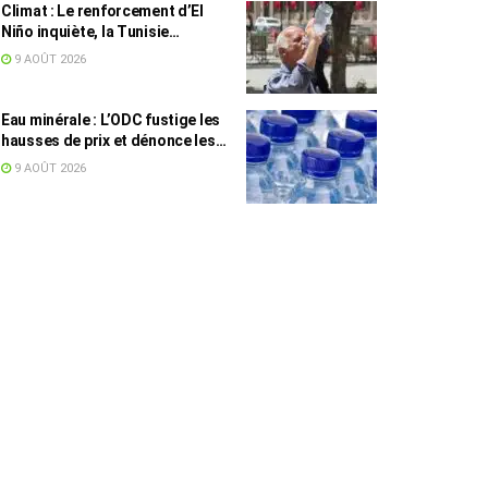
Climat : Le renforcement d’El
Niño inquiète, la Tunisie
concernée
9 AOÛT 2026
Eau minérale : L’ODC fustige les
hausses de prix et dénonce les
profiteurs de la pénurie
9 AOÛT 2026