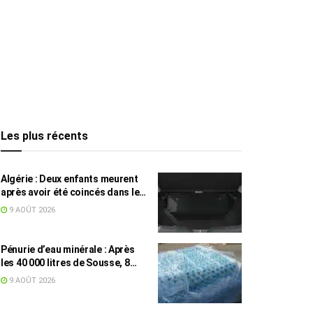
Les plus récents
Algérie : Deux enfants meurent
après avoir été coincés dans le
coffre d’une voiture
9 AOÛT 2026
Pénurie d’eau minérale : Après
les 40 000 litres de Sousse, 8
832 bouteilles saisies à Nabeul
9 AOÛT 2026