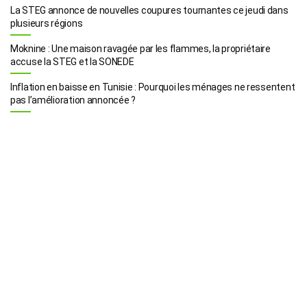
La STEG annonce de nouvelles coupures tournantes ce jeudi dans
plusieurs régions
Moknine : Une maison ravagée par les flammes, la propriétaire
accuse la STEG et la SONEDE
Inflation en baisse en Tunisie : Pourquoi les ménages ne ressentent
pas l’amélioration annoncée ?