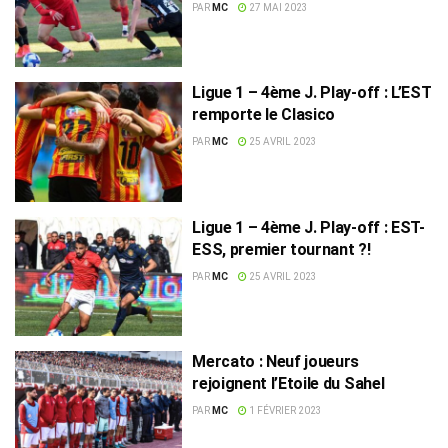
PAR
MC
27 MAI 2023
Ligue 1 – 4ème J. Play-off : L’EST
remporte le Clasico
PAR
MC
25 AVRIL 2023
Ligue 1 – 4ème J. Play-off : EST-
ESS, premier tournant ?!
PAR
MC
25 AVRIL 2023
Mercato : Neuf joueurs
rejoignent l’Etoile du Sahel
PAR
MC
1 FÉVRIER 2023