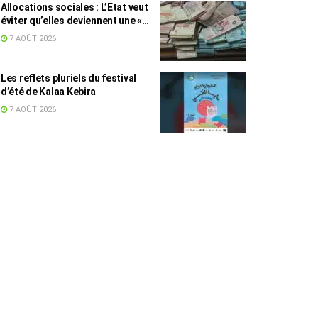
Allocations sociales : L’Etat veut
éviter qu’elles deviennent une «
aide au chômage »
7 AOÛT 2026
Les reflets pluriels du festival
d’été de Kalaa Kebira
7 AOÛT 2026